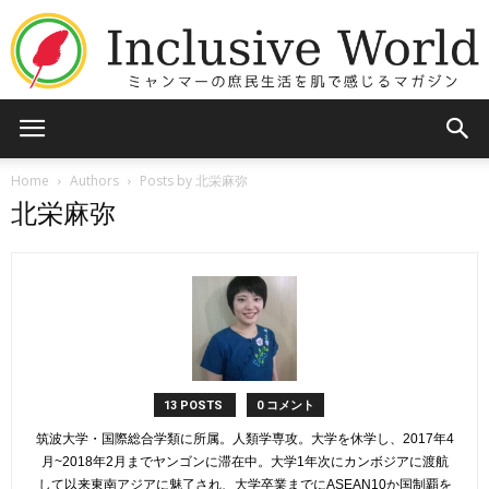
Inclusive
Home
Authors
Posts by 北栄麻弥
北栄麻弥
World
13 POSTS
0 コメント
筑波大学・国際総合学類に所属。人類学専攻。大学を休学し、2017年4
月~2018年2月までヤンゴンに滞在中。大学1年次にカンボジアに渡航
して以来東南アジアに魅了され、大学卒業までにASEAN10か国制覇を