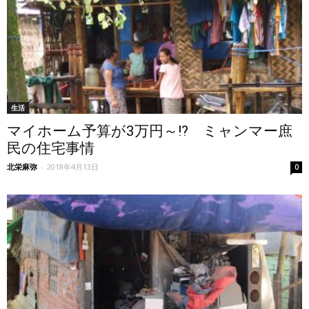
生活
マイホーム予算が3万円～!? ミャンマー庶
民の住宅事情
北栄麻弥
-
2018年4月13日
0