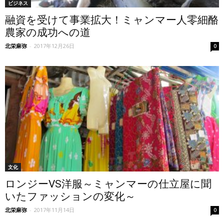
ビジネス
融資を受けて事業拡大！ミャンマー人零細酪
農家の成功への道
北栄麻弥
-
2017年12月26日
0
文化
ロンジーVS洋服～ミャンマーの仕立屋に聞
いたファッションの変化～
北栄麻弥
-
2017年11月14日
0