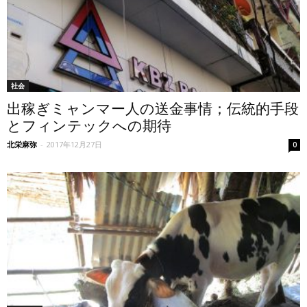
社会
出稼ぎミャンマー人の送金事情；伝統的手段
とフィンテックへの期待
北栄麻弥
-
2017年12月27日
0