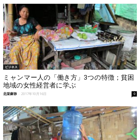
ビジネス
ミャンマー人の「働き方」3つの特徴；貧困
地域の女性経営者に学ぶ
北栄麻弥
-
2017年10月16日
0