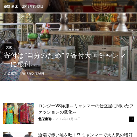
茂野 新太
-
2018年8月3日
文化
寄付は”自分のため”？寄付大国ミャンマ
ーに根付...
北栄麻弥
-
2018年2月26日
ロンジーVS洋服～ミャンマーの仕立屋に聞いたフ
ァッションの変化～
北栄麻弥
-
2017年11月14日
0
道端で赤い唾を吐く!? ミャンマーで大人気の嗜好