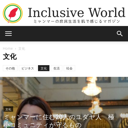
Inclusive
Home
文化
文化
World
その他
ビジネス
文化
生活
社会
文化
ミャンマーに住む20人のユダヤ人 極
小コミュニティが守るもの