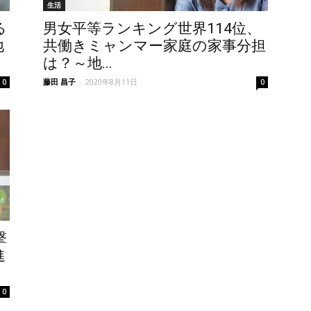
生活
る
男女平等ランキング世界114位、
地
共働きミャンマー家庭の家事分担
は？～地...
藤田 昌子
-
2020年8月11日
0
0
撃
進
0