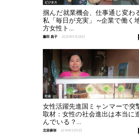
ビジネス
掴んだ就業機会、仕事通じ変わ
私「毎日が充実」 ~企業で働く
方女性ト...
藤田 昌子
-
2020年9月28日
社会
女性活躍先進国ミャンマーで突
取材：女性の社会進出は本当に
んでいる？...
北栄麻弥
-
2018年3月9日