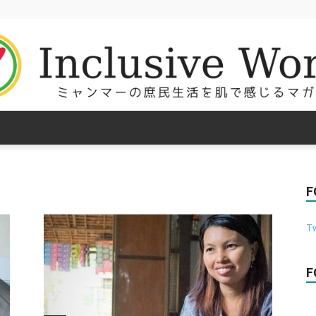
Inclusive
F
Tw
World
F