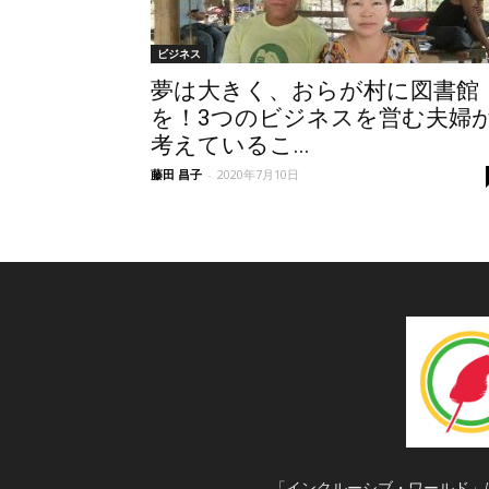
ビジネス
夢は大きく、おらが村に図書館
を！3つのビジネスを営む夫婦
考えているこ...
藤田 昌子
-
2020年7月10日
「インクルーシブ・ワールド」