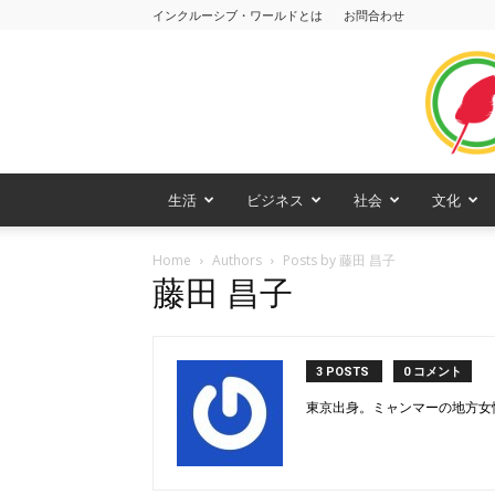
インクルーシブ・ワールドとは
お問合わせ
生活
ビジネス
社会
文化
Home
Authors
Posts by 藤田 昌子
藤田 昌子
3 POSTS
0 コメント
東京出身。ミャンマーの地方女