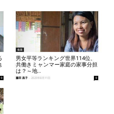
生活
る
男女平等ランキング世界114位、
地
共働きミャンマー家庭の家事分担
は？～地...
藤田 昌子
-
2020年8月11日
0
0