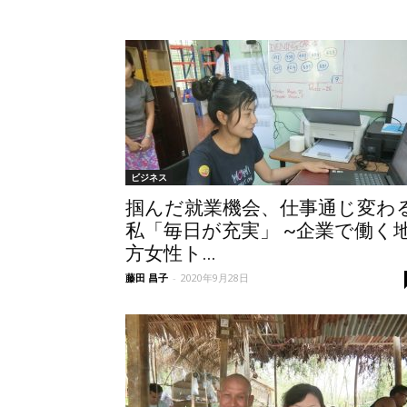
ビジネス
掴んだ就業機会、仕事通じ変わ
私「毎日が充実」 ~企業で働く
方女性ト...
藤田 昌子
-
2020年9月28日