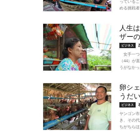
っているこ
める挑戦者た
人生
ザー
ビジネス
女手一つで
（44）が
うがなかった
卵シェ
うだ
ビジネス
ヤンゴン市
き、その代
ちがちらほら