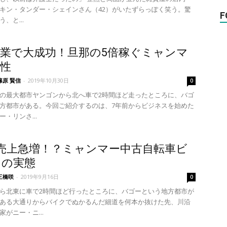
キン・タンダー・シェインさん（42）がいたずらっぽく笑う。驚
F
、と...
業で大成功！旦那の5倍稼ぐミャンマ
性
篠原 賢信
-
2019年10月30日
0
の最大都市ヤンゴンから北へ車で2時間ほど走ったところに、バゴ
方都市がある。今回ご紹介するのは、7年前からビジネスを始めた
・リンさ...
売上急増！？ミャンマー中古自転車ビ
スの実態
三橋咲
-
2019年9月16日
0
ら北東に車で2時間ほど行ったところに、バゴーという地方都市が
ある大通りからバイクでぬかるんだ細道を何本か抜けた先、川沿
がニー・ニ...