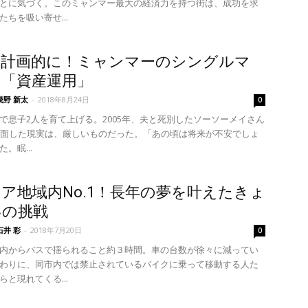
とに気づく。このミャンマー最大の経済力を持つ街は、成功を求
ちを吸い寄せ...
は計画的に！ミャンマーのシングルマ
の「資産運用」
茂野 新太
-
2018年8月24日
0
息子2人を育て上げる。2005年、夫と死別したソーソーメイさん
直面した現実は、厳しいものだった。「あの頃は将来が不安でしょ
。眠...
ア地域内No.1！長年の夢を叶えたきょ
いの挑戦
石井 彩
-
2018年7月20日
0
内からバスで揺られること約３時間。車の台数が徐々に減ってい
わりに、同市内では禁止されているバイクに乗って移動する人た
と現れてくる...