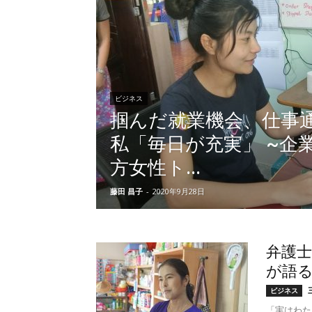
ビジネス
掴んだ就業機会、仕事
私「毎日が充実」 ~企
方女性ト...
藤田 昌子
-
2020年9月28日
弁護
が語
ビジネス
「実はわた