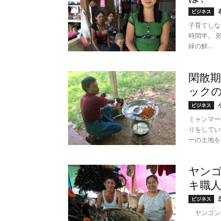
ビジネス
子育てしな
時間半。 
緑の鮮...
閑散
ック
ビジネス
ミャンマー
りをしてい
ーの土地を所
ヤン
キ職人
ビジネス
ヤンゴン