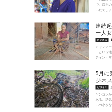
で、店主の
いたでしょう
連続起
ー人女
ビジネス
ミャンマー
ーという地
ティン・ザー
5月に
ジネ
ビジネス
ヤンゴンか
ある。活気
いの小さな家