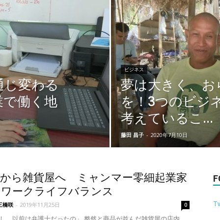
ビジネス
通じ変わる
夢は大きく、お
業で働く地
を！3つのビジ
考えているこ...
藤田 昌子
-
2020年7月10日
士から雑貨屋へ ミャンマー零細起業家
F
るワークライフバランス
Tw
三橋咲
-
2019年11月25日
0
し、以前は弁護士だったの」 整然と商品が並んだ雑貨屋の店内