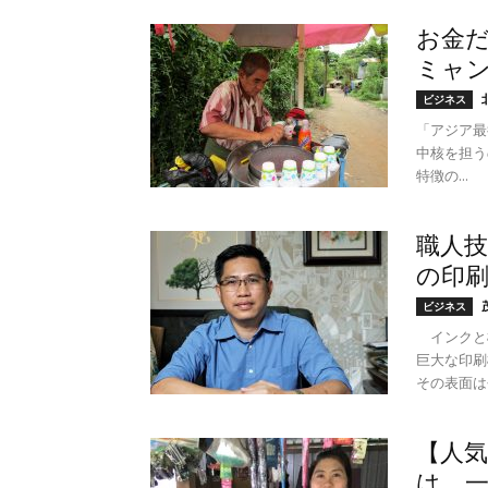
お金
ミャ
ビジネス
「アジア最
中核を担う
特徴の...
職人
の印
ビジネス
インクと
巨大な印刷
その表面は長
【人気
は、