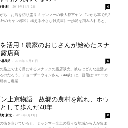
石井 彩
-
2018年11月12日
0
がら、お店を切り盛り ミャンマーの最大都市ヤンゴンから車で約2
郊外のカヤン郡区に構える小さな雑貨屋に一歩足を踏み入れると、
期を活用！農家のおじさんが始めたスナ
の露店商
小林美月
-
2018年10月11日
0
の路上でよく目にするスナックの露店販売。彼らはどんな生活ぶ
るのだろう。チョーザーウィンさん（44歳）は、普段は10エーカ
有し農業...
ゴン上京物語 故郷の農村を離れ、ホウ
として歩んだ40年
茂野 新太
-
2018年9月13日
0
の街を歩いていると、ミャンマー全土の様々な地域から人が集ま