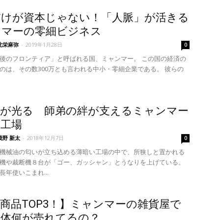
だけが資本じゃない！「人脈」が活きる
ンマーの零細ビジネス
北栄麻弥
-
2019年1月28日
0
後のフロンティア」と呼ばれる国、ミャンマー。 この国の経済の
のは、その数300万とも言われる中小・零細企業である。 彼らの
技が光る 師弟の絆が支えるミャンマー
刷工場
茂野 新太
-
2018年12月7日
0
機械油の匂いが立ち込める薄暗い工場の中で、所狭しと置かれる
機や裁断機８台が「ゴー、ガッシャン」とうなりを上げている。
年使いこまれ...
商品TOP3！】ミャンマーの雑貨屋で
一体何が売れてるの？