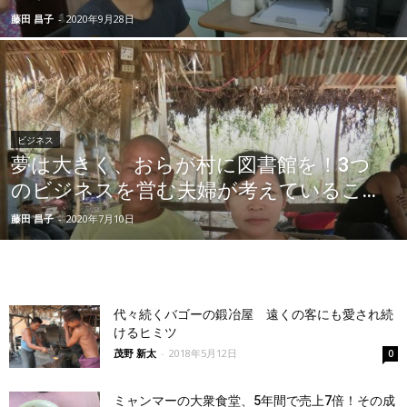
藤田 昌子
-
2020年9月28日
ビジネス
夢は大きく、おらが村に図書館を！3つ
のビジネスを営む夫婦が考えているこ...
藤田 昌子
-
2020年7月10日
代々続くバゴーの鍛冶屋 遠くの客にも愛され続
けるヒミツ
茂野 新太
-
2018年5月12日
0
ミャンマーの大衆食堂、5年間で売上7倍！その成