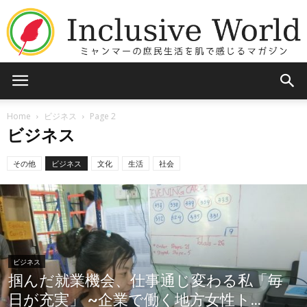
Inclusive
Home
ビジネス
Page 2
ビジネス
World
その他
ビジネス
文化
生活
社会
ビジネス
掴んだ就業機会、仕事通じ変わる私「毎
日が充実」 ~企業で働く地方女性ト...