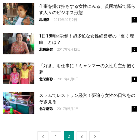
仕事を掛け持ちする女性にみる、貧困地域で暮ら
す人々のビジネス形態
馬場愛
-
2017年10月2日
0
1日18時間労働！超多忙な女性経営者の「働く理
由」とは？
北栄麻弥
-
2017年6月12日
0
「好き」を仕事に！ミャンマーの女性店主が抱く
夢
北栄麻弥
-
2017年6月8日
1
スラムでレストラン経営！夢追う女性の日常をの
ぞき見る
北栄麻弥
-
2017年5月4日
0
1
2
3