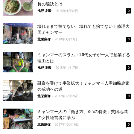
長の秘訣とは
浅野 友毅
-
2018年4月30日
0
壊れるまで捨てない、壊れても捨てない！修理大
国ミャンマー
北栄麻弥
-
2018年3月23日
0
ミャンマーのスラム：20代女子が一人で起業する
理由とは
浅野 友毅
-
2018年1月17日
0
融資を受けて事業拡大！ミャンマー人零細酪農家
の成功への道
北栄麻弥
-
2017年12月26日
0
ミャンマー人の「働き方」3つの特徴；貧困地域
の女性経営者に学ぶ
北栄麻弥
-
2017年10月16日
0