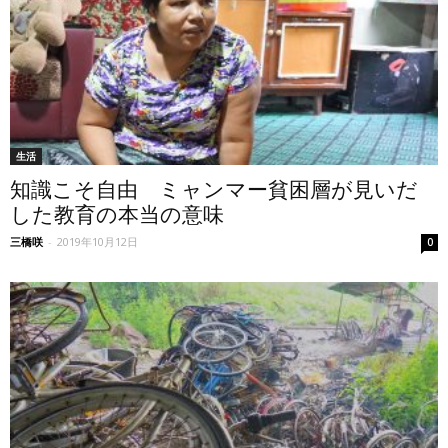
生活
知識こそ自由 ミャンマー貧困層が見いだ
した教育の本当の意味
三橋咲
-
2019年10月12日
0