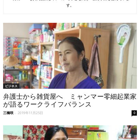
す。
ビジネス
弁護士から雑貨屋へ ミャンマー零細起業家
が語るワークライフバランス
三橋咲
-
2019年11月25日
0