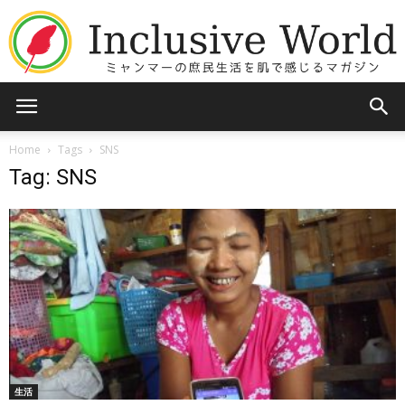
Inclusive
Home
Tags
SNS
Tag: SNS
World
生活